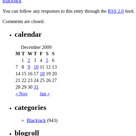
Blackjack
You can follow any responses to this entry through the
RSS 2.0
feed. 
Comments are closed.
calendar
December 2009
M
T
W
T
F
S
S
1
2
3
4
5
6
7
8
9
10
11
12
13
14
15
16
17
18
19
20
21
22
23
24
25
26
27
28
29
30
31
« Nov
Jan »
categories
Blackjack
(943)
blogroll