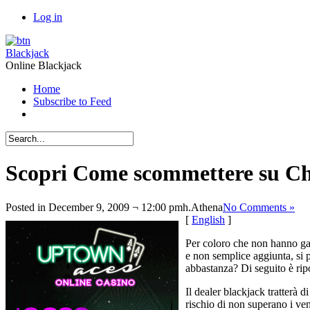
Log in
Blackjack
Online Blackjack
Home
Subscribe to Feed
Scopri Come scommettere su Ch
Posted in December 9, 2009 ¬ 12:00 pmh.
Athena
No Comments »
[
English
]
Per coloro che non hanno gar
e non semplice aggiunta, si p
abbastanza? Di seguito è ri
Il dealer blackjack tratterà 
rischio di non superano i vent