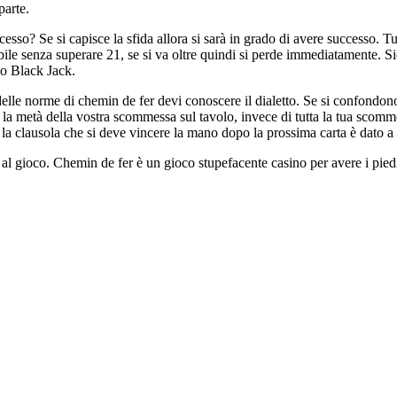
parte.
esso? Se si capisce la sfida allora si sarà in grado di avere successo. Tu
bile senza superare 21, se si va oltre quindi si perde immediatamente. Si
io Black Jack.
elle norme di chemin de fer devi conoscere il dialetto. Se si confondono
la metà della vostra scommessa sul tavolo, invece di tutta la tua scomm
 la clausola che si deve vincere la mano dopo la prossima carta è dato a 
è al gioco. Chemin de fer è un gioco stupefacente casino per avere i pie