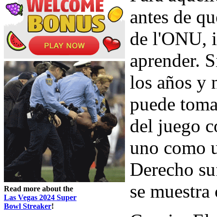
antes de qu
de l'ONU, i
aprender. S
los años y 
puede tomar
del juego c
uno como u
Derecho suf
se muestra
Read more about the
Las Vegas 2024 Super
Bowl Streaker
!