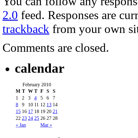
You can follow any response
2.0
feed. Responses are curr
trackback
from your own sit
Comments are closed.
calendar
February 2010
M
T
W
T
F
S
S
1
2
3
4
5
6
7
8
9
10
11
12
13
14
15
16
17
18
19
20
21
22
23
24
25
26
27
28
« Jan
Mar »