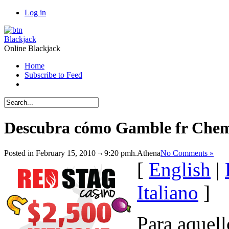
Log in
Blackjack
Online Blackjack
Home
Subscribe to Feed
Descubra cómo Gamble fr Chemi
Posted in February 15, 2010 ¬ 9:20 pmh.
Athena
No Comments »
[
English
|
Italiano
]
Para aquell