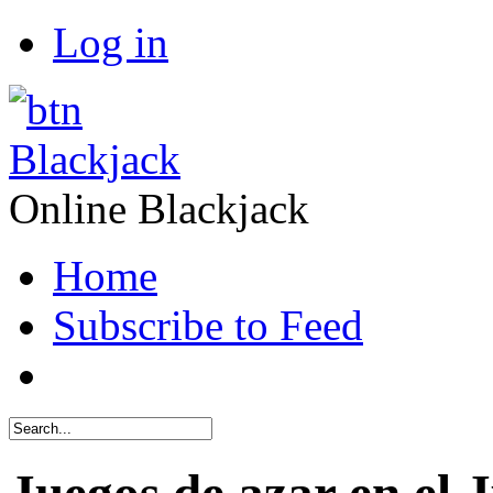
Log in
Blackjack
Online Blackjack
Home
Subscribe to Feed