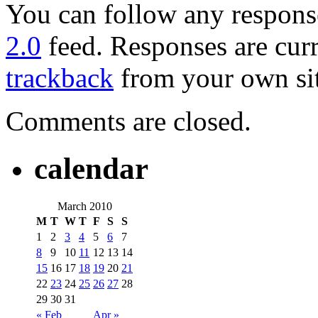
You can follow any response
2.0
feed. Responses are curr
trackback
from your own sit
Comments are closed.
calendar
March 2010
M
T
W
T
F
S
S
1
2
3
4
5
6
7
8
9
10
11
12
13
14
15
16
17
18
19
20
21
22
23
24
25
26
27
28
29
30
31
« Feb
Apr »