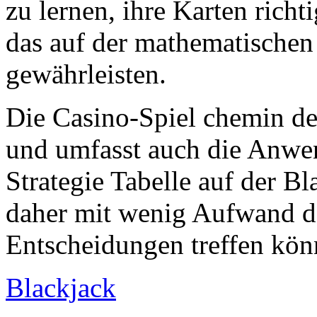
zu lernen, ihre Karten richt
das auf der mathematischen S
gewährleisten.
Die Casino-Spiel chemin de 
und umfasst auch die Anwe
Strategie Tabelle auf der B
daher mit wenig Aufwand de
Entscheidungen treffen kön
Blackjack