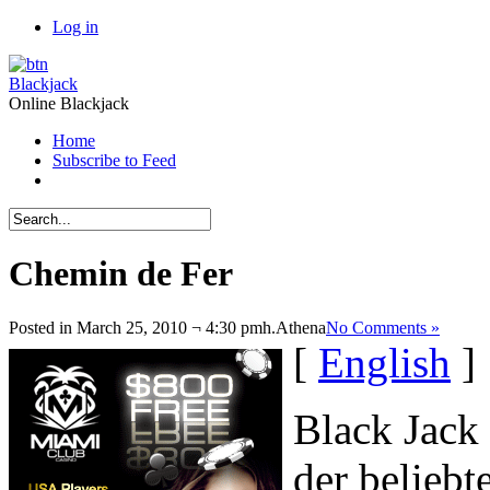
Log in
Blackjack
Online Blackjack
Home
Subscribe to Feed
Chemin de Fer
Posted in March 25, 2010 ¬ 4:30 pmh.
Athena
No Comments »
[
English
]
Black Jack 
der beliebt