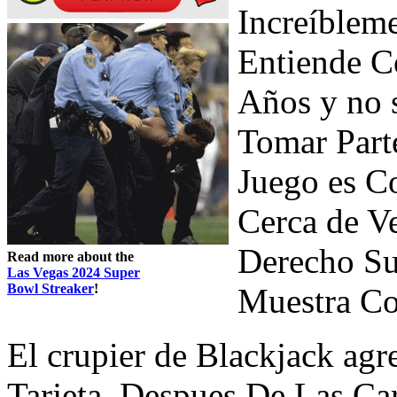
Increíbleme
Entiende C
Años y no
Tomar Parte
Juego es 
Cerca de V
Derecho Suf
Read more about the
Las Vegas 2024 Super
Bowl Streaker
!
Muestra Co
El crupier de Blackjack ag
Tarjeta. Despues De Las Ca