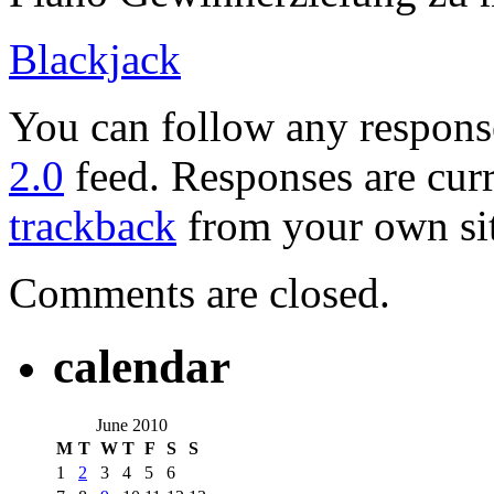
Blackjack
You can follow any response
2.0
feed. Responses are curr
trackback
from your own sit
Comments are closed.
calendar
June 2010
M
T
W
T
F
S
S
1
2
3
4
5
6