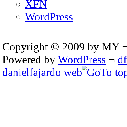
XFN
WordPress
Copyright © 2009 by MY ¬ A
Powered by
WordPress
¬
d
danielfajardo web