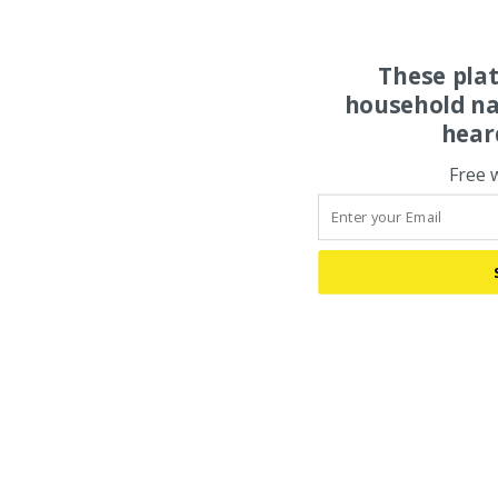
These pla
household na
hear
Free 