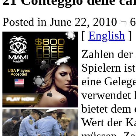
21 Conteggio delle ca
Posted in June 22, 2010 ¬ 
[
English
]
Zahlen der 
Spielern is
eine Gelege
verwendet 
bietet dem 
Wert der K
müssen. Zah