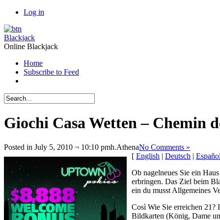
Log in
Blackjack
Online Blackjack
Home
Subscribe to Feed
Giochi Casa Wetten – Chemin d
Posted in July 5, 2010 ¬ 10:10 pmh.
Athena
No Comments »
[
English
|
Deutsch
|
Españo
Ob nagelneues Sie ein Haus 
erbringen. Das Ziel beim Bl
ein du musst Allgemeines Ve
Così Wie Sie erreichen 21? 
Bildkarten (König, Dame und