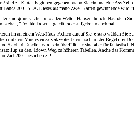
er 2 sind zu Karten beginnen gegeben, wenn Sie ein und eine Ass Zehn
t gut Banca 2001 SLA. Dieses als mano Zwei-Karten-gewinnende wird "
 fer sind grundsätzlich uno allen Wetten Häuser ähnlich. Nachdem Sie 
n, stehen, "Double Down", geteilt, oder aufgeben manchmal.
eren im an einem Wett-Haus, Achten darauf Sie, è stato wählen Sie zu
chen mit dem Mindesteinsatz akzeptiert den Tisch, in der Regel drei Dolla
nd 5 dollari Tabellen wird sein überfüllt, sie sind aber für fantastisch
nsatz 1up zu den, 1down Weg zu höheren Tabellen. Anche das Kommend
für Ziel 2001 besuchen zu!