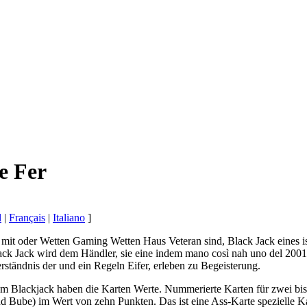
e Fer
l
|
Français
|
Italiano
]
mit oder Wetten Gaming Wetten Haus Veteran sind, Black Jack eines i
ack Jack wird dem Händler, sie eine indem mano così nah uno del 2001
rständnis der und ein Regeln Eifer, erleben zu Begeisterung.
Im Blackjack haben die Karten Werte. Nummerierte Karten für zwei bis 
 Bube) im Wert von zehn Punkten. Das ist eine Ass-Karte spezielle Ka