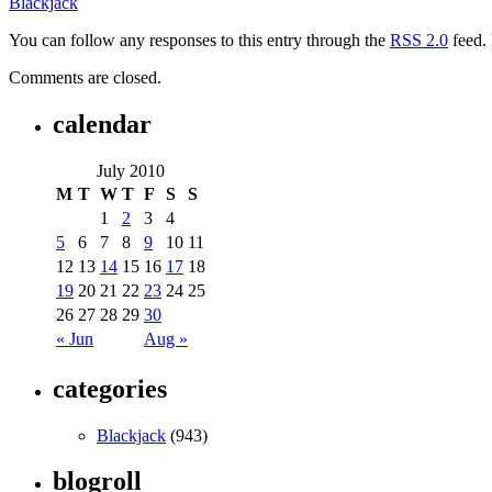
Blackjack
You can follow any responses to this entry through the
RSS 2.0
feed. 
Comments are closed.
calendar
July 2010
M
T
W
T
F
S
S
1
2
3
4
5
6
7
8
9
10
11
12
13
14
15
16
17
18
19
20
21
22
23
24
25
26
27
28
29
30
« Jun
Aug »
categories
Blackjack
(943)
blogroll