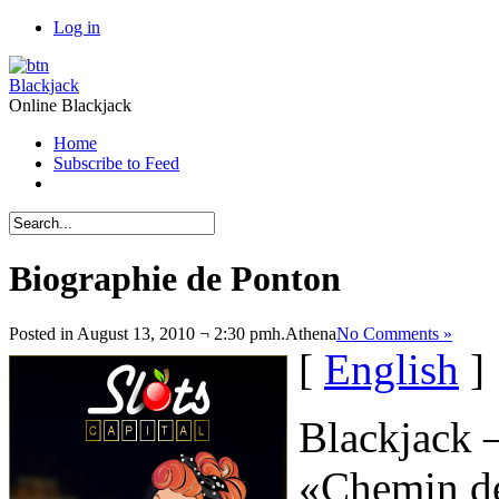
Log in
Blackjack
Online Blackjack
Home
Subscribe to Feed
Biographie de Ponton
Posted in August 13, 2010 ¬ 2:30 pmh.
Athena
No Comments »
[
English
]
Blackjack 
«Chemin de