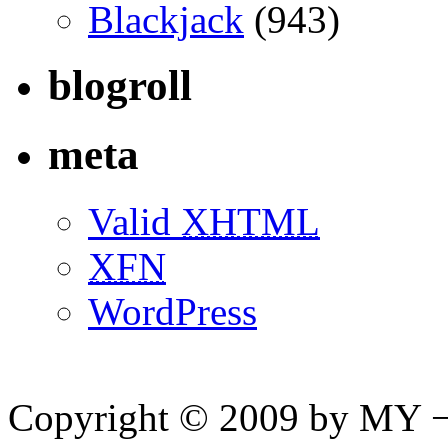
Blackjack
(943)
blogroll
meta
Valid
XHTML
XFN
WordPress
Copyright © 2009 by MY ¬ A