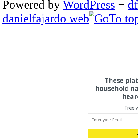
Powered by
WordPress
¬
d
danielfajardo web
These pla
household na
hear
Free 