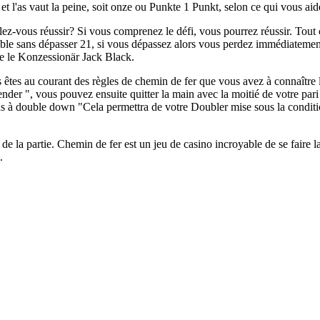
 et l'as vaut la peine, soit onze ou Punkte 1 Punkt, selon ce qui vous aide
z-vous réussir? Si vous comprenez le défi, vous pourrez réussir. Tout ce 
ible sans dépasser 21, si vous dépassez alors vous perdez immédiatemen
e le Konzessionär Jack Black.
êtes au courant des règles de chemin de fer que vous avez à connaître l
render ", vous pouvez ensuite quitter la main avec la moitié de votre pari
ns à double down "Cela permettra de votre Doubler mise sous la condit
st de la partie. Chemin de fer est un jeu de casino incroyable de se faire
.