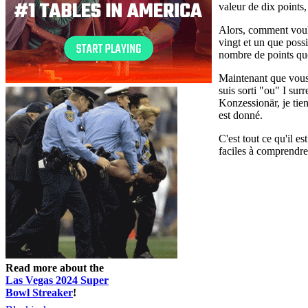
valeur de dix points,
Alors, comment voule
vingt et un que poss
nombre de points qu
Maintenant que vous 
suis sorti "ou" I sur
Konzessionär, je tie
est donné.
C'est tout ce qu'il e
faciles à comprendre
Read more about the
Las Vegas 2024 Super
Bowl Streaker
!