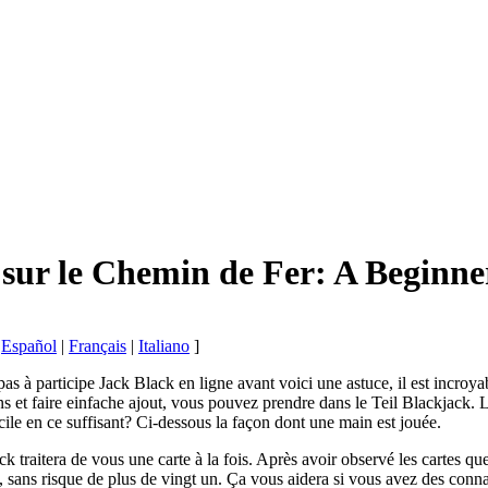
ur le Chemin de Fer: A Beginne
|
Español
|
Français
|
Italiano
]
pas à participe Jack Black en ligne avant voici une astuce, il est incro
ans et faire einfache ajout, vous pouvez prendre dans le Teil Blackjack.
cile en ce suffisant? Ci-dessous la façon dont une main est jouée.
k traitera de vous une carte à la fois. Après avoir observé les cartes 
, sans risque de plus de vingt un. Ça vous aidera si vous avez des conna