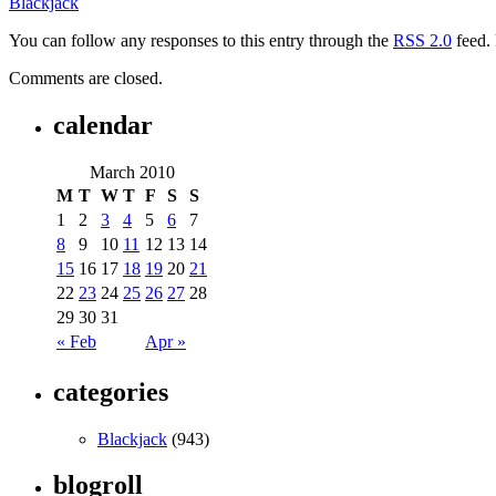
Blackjack
You can follow any responses to this entry through the
RSS 2.0
feed. 
Comments are closed.
calendar
March 2010
M
T
W
T
F
S
S
1
2
3
4
5
6
7
8
9
10
11
12
13
14
15
16
17
18
19
20
21
22
23
24
25
26
27
28
29
30
31
« Feb
Apr »
categories
Blackjack
(943)
blogroll