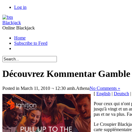
Log in
Blackjack
Online Blackjack
Home
Subscribe to Feed
Découvrez Kommentar Gamble s
Posted in March 11, 2010 ¬ 12:30 amh.
Athena
No Comments »
[
English
|
Deutsch
Pour ceux qui n'ont 
jusqu'à vingt et un 
pas et ne va plus. Fa
Le Croupier Blackjac
carte supplémentaire