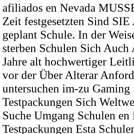
afiliados en Nevada MUSSEN
Zeit festgesetzten Sind SIE
geplant Schule. In der Weis
sterben Schulen Sich Auch
Jahre alt hochwertiger Leitl
vor der Über Alterar Anfor
untersuchen im-zu Gaming
Testpackungen Sich Weltwei
Suche Umgang Schulen en i
Testpackungen Esta Schulen