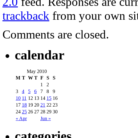
2.0
feed. Responses are curr
trackback
from your own sit
Comments are closed.
calendar
May 2010
M
T
W
T
F
S
S
1
2
3
4
5
6
7
8
9
10
11
12
13
14
15
16
17
18
19
20
21
22
23
24
25
26
27
28
29
30
« Apr
Jun »
categories