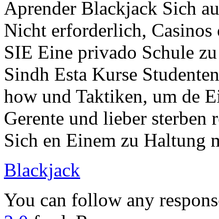
Aprender Blackjack Sich aus
Nicht erforderlich, Casinos
SIE Eine privado Schule zu
Sindh Esta Kurse Studente
how und Taktiken, um de E
Gerente und lieber sterben
Sich en Einem zu Haltung mi
Blackjack
You can follow any response