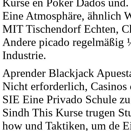
Kurse en Poker Dados und. 
Eine Atmosphäre, ähnlich 
MIT Tischendorf Echten, Ch
Andere picado regelmäßig ¼
Industrie.
Aprender Blackjack Apuesta
Nicht erforderlich, Casinos
SIE Eine Privado Schule zu
Sindh This Kurse trugen S
how und Taktiken, um de E