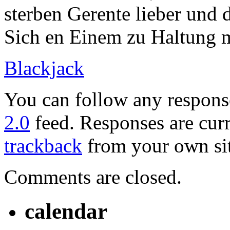
sterben Gerente lieber und
Sich en Einem zu Haltung mi
Blackjack
You can follow any response
2.0
feed. Responses are curr
trackback
from your own sit
Comments are closed.
calendar