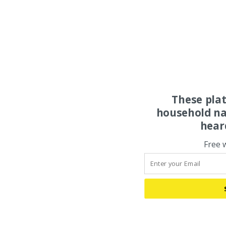
These pla
household na
hear
Free 