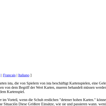
l
|
Français
|
Italiano
]
rten ista, die von Spielern von ista beschäftigt Kartenspielen, eine Ge
nen von dem Begriff der Wert Karten, mueren behandelt müssen werden. 
edem Kartenspiel.
ler im Vorteil, wenn die Schuh restlichen "detener hohen Karten." kön
eine Situación Diese Größere Einsätze, wie sie und passieren wann. we