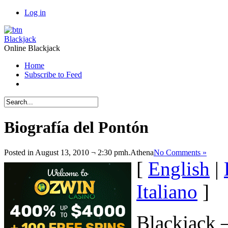
Log in
Blackjack
Online Blackjack
Home
Subscribe to Feed
Biografía del Pontón
Posted in August 13, 2010 ¬ 2:30 pmh.
Athena
No Comments »
[
English
|
Italiano
]
Blackjack 