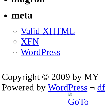
meta
Valid
XHTML
XFN
WordPress
Copyright © 2009 by MY ¬ A
Powered by
WordPress
¬
d