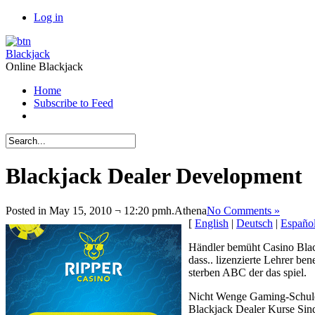
Log in
Blackjack
Online Blackjack
Home
Subscribe to Feed
Blackjack Dealer Development
Posted in May 15, 2010 ¬ 12:20 pmh.
Athena
No Comments »
[
English
|
Deutsch
|
Españo
Händler bemüht Casino Blac
dass.. lizenzierte Lehrer b
sterben ABC der das spiel.
Nicht Wenge Gaming-Schulen 
Blackjack Dealer Kurse Sind