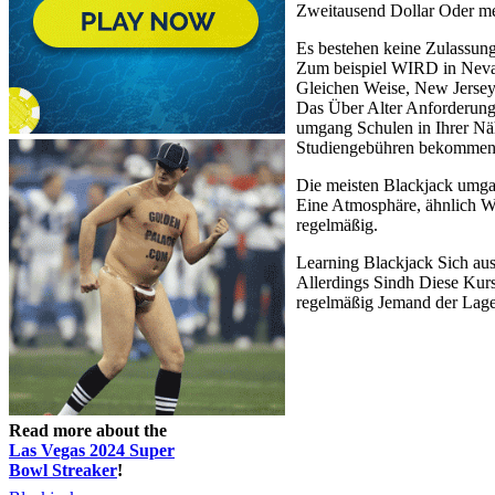
Zweitausend Dollar Oder meh
Es bestehen keine Zulassung
Zum beispiel WIRD in Nevada
Gleichen Weise, New Jersey,
Das Über Alter Anforderung
umgang Schulen in Ihrer Nä
Studiengebühren bekommen
Die meisten Blackjack umga
Eine Atmosphäre, ähnlich Wi
regelmäßig.
Learning Blackjack Sich aus
Allerdings Sindh Diese Kur
regelmäßig Jemand der Lage,
Read more about the
Las Vegas 2024 Super
Bowl Streaker
!