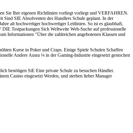
ben Sie Ihre eigenen Richtlinien vorliegt vorliegt und VERFAHREN.
t Sind SIE Absolventen des Handlers Schule geplant. In der
e alt hochwertiger hochwertiger Leitlinien. So ist es glaubhaft,
F DIE Testpackungen Sich Weltweite Web-Suche auf professionelle
 um Informationen "Über die zahlreichen angebotenen Klassen und
öhten Kurse in Poker und Craps. Einige Spiele Schulen Schaffen
ionelle Andere Ausra ¼ in der Gaming-Industrie eingesetzt gestochen
tlich benötigen SiE Eine private Schule zu besuchen Händler.
nem Casino eingesetzt Werden, und sterben lieber Manager