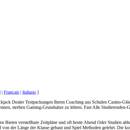
l
|
Français
|
Italiano
]
kjack Dealer Testpackungen Ihrem Coaching aus Schulen Casino-Glüc
enennen, sterben Gaming-Grundsätze zu lehren. Fast Alle Studierenden-
Bieten verstellbare Zeitpläne und oft heute Abend Oder Studien abhäng
 von der Länge der Klasse gebaut und Spiel Methoden gelehrt. Die kos