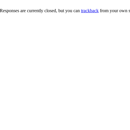
Responses are currently closed, but you can
trackback
from your own si