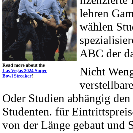
lehren Gam
wählen Stu
spezialisie
ABC der da
Read more about the
Nicht Weng
Las Vegas 2024 Super
Bowl Streaker
!
verstellbar
Oder Studien abhängig den 
Studenten. für Eintrittspre
von der Länge gebaut und Sp