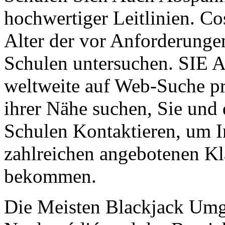
hochwertiger Leitlinien. Cos
Alter der vor Anforderunge
Schulen untersuchen. SIE 
weltweite auf Web-Suche p
ihrer Nähe suchen, Sie und
Schulen Kontaktieren, um I
zahlreichen angebotenen K
bekommen.
Die Meisten Blackjack Um