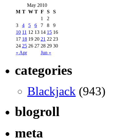
May 2010
M
T
W
T
F
S
S
1
2
3
4
5
6
7
8
9
10
11
12
13
14
15
16
17
18
19
20
21
22
23
24
25
26
27
28
29
30
« Apr
Jun »
categories
Blackjack
(943)
blogroll
meta