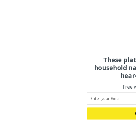
These pla
household na
hear
Free 