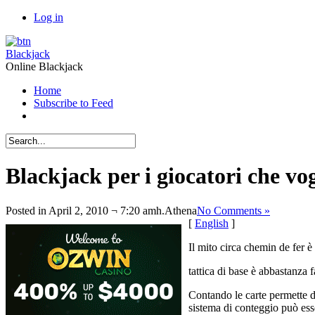
Log in
Blackjack
Online Blackjack
Home
Subscribe to Feed
Blackjack per i giocatori che vog
Posted in April 2, 2010 ¬ 7:20 amh.
Athena
No Comments »
[
English
]
Il mito circa chemin de fer 
tattica di base è abbastanza 
Contando le carte permette di
sistema di conteggio può esse