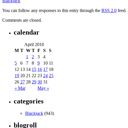
Blackjack
You can follow any responses to this entry through the
RSS 2.0
feed. 
Comments are closed.
calendar
April 2010
M
T
W
T
F
S
S
1
2
3
4
5
6
7
8
9
10
11
12
13
14
15
16
17
18
19
20
21
22
23
24
25
26
27
28
29
30
31
« Mar
May »
categories
Blackjack
(943)
blogroll