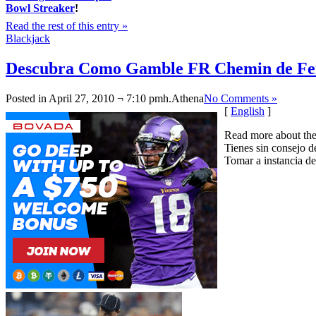
Bowl Streaker
!
Read the rest of this entry »
Blackjack
Descubra Como Gamble FR Chemin de Fer: 
Posted in April 27, 2010 ¬ 7:10 pmh.
Athena
No Comments »
[
English
]
Read more about th
Tienes sin consejo 
Tomar a instancia de 