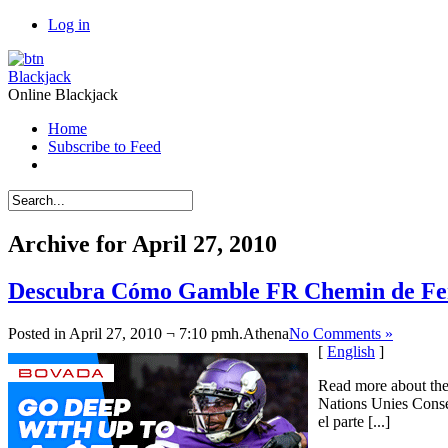
Log in
Blackjack
Online Blackjack
Home
Subscribe to Feed
Archive for April 27, 2010
Descubra Cómo Gamble FR Chemin de Fer:
Posted in April 27, 2010 ¬ 7:10 pmh.
Athena
No Comments »
[
English
]
Read more about the
Nations Unies Consej
el parte [...]