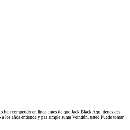
 han competido en línea antes de que Jack Black Aquí tienes des
 a los años entiende y pas simple suma Veintiún, usted Puede tomar