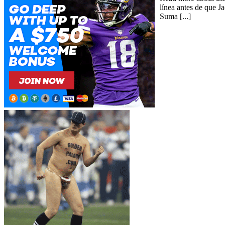
línea antes de que 
Suma [...]