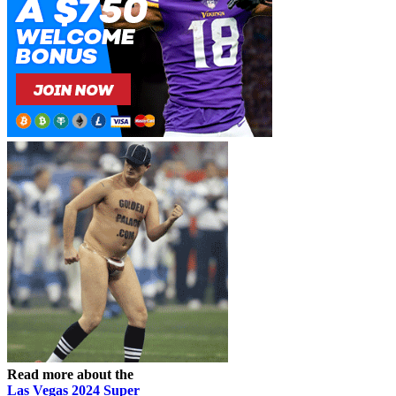
Read more about the
Las Vegas 2024 Super