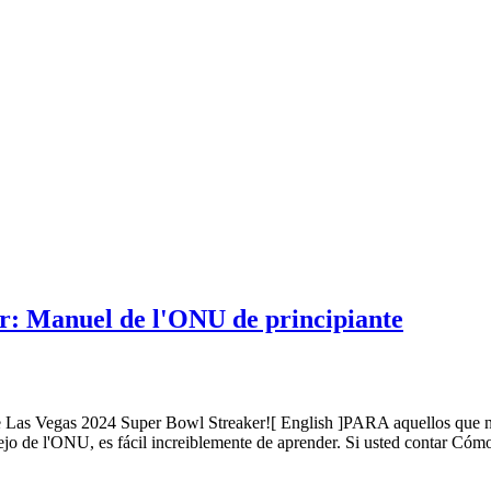
 Manuel de l'ONU de principiante
 Las Vegas 2024 Super Bowl Streaker![ English ]PARA aquellos que no
o de l'ONU, es fácil increiblemente de aprender. Si usted contar Cómo