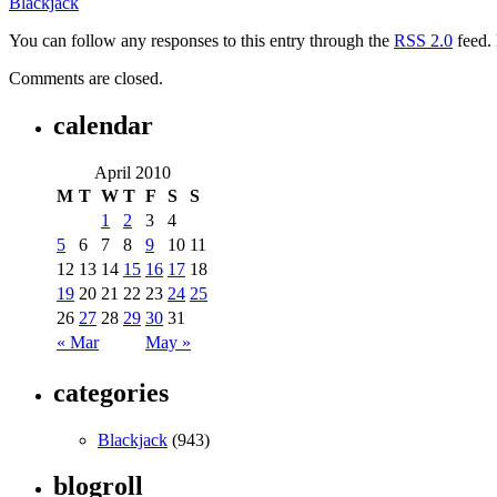
Blackjack
You can follow any responses to this entry through the
RSS 2.0
feed. 
Comments are closed.
calendar
April 2010
M
T
W
T
F
S
S
1
2
3
4
5
6
7
8
9
10
11
12
13
14
15
16
17
18
19
20
21
22
23
24
25
26
27
28
29
30
31
« Mar
May »
categories
Blackjack
(943)
blogroll