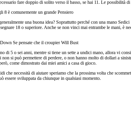
ssario fare doppio di solito verso il basso, se hai 11. Le possibilità d
gli 8 è comunemente un grande Pensiero
generalmente una buona idea? Soprattutto perché con una mano Sedici n
di segnare 18 o superiore. Anche se non vinci mai entrambe le mani, è ne
Down Se pensate che il croupier Will Bust
o di 5 o sei anni, mentre si tiene un sette a undici mano, allora vi con
ui non si può permettere di perdere, o non hanno molto di dollari a sinis
però, come dimostrato dai miei amici a casa di gioco.
olidi che necessità di aiutare speriamo che la prossima volta che scomm
 può essere sviluppata da chiunque in qualsiasi momento.