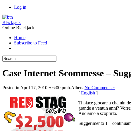
Log in
Blackjack
Online Blackjack
Home
Subscribe to Feed
Case Internet Scommesse – Sug
Posted in April 17, 2010 ¬ 6:00 pmh.
Athena
No Comments »
[
English
]
Ti piace giocare a chemin de 
grande a ventun anni? Vorrei 
Andiamo a scoprirlo.
Suggerimento 1 – continu