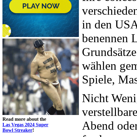
verschiede
in den USA 
benennen L
Grundsätze.
wählen gem
Spiele, Mas
Nicht Wen
verstellbar
Read more about the
Abend oder
Las Vegas 2024 Super
Bowl Streaker
!