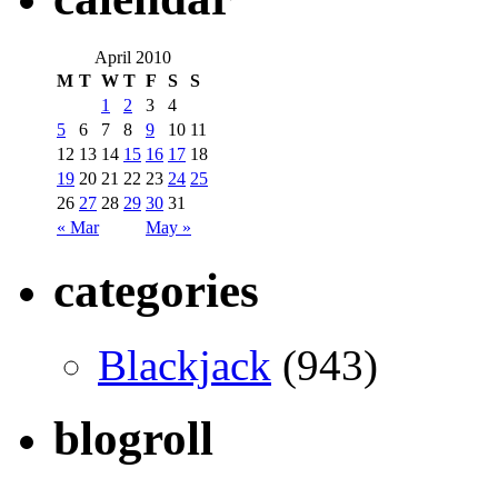
April 2010
M
T
W
T
F
S
S
1
2
3
4
5
6
7
8
9
10
11
12
13
14
15
16
17
18
19
20
21
22
23
24
25
26
27
28
29
30
31
« Mar
May »
categories
Blackjack
(943)
blogroll