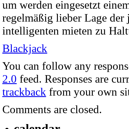
um werden eingesetzt eine
regelmäßig lieber Lage der 
intelligenten mieten zu Hal
Blackjack
You can follow any response
2.0
feed. Responses are curr
trackback
from your own sit
Comments are closed.
calendar