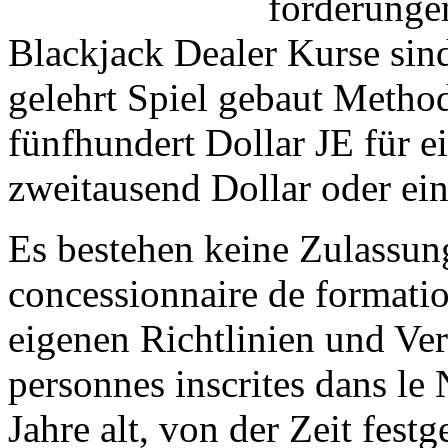
forderungen
Blackjack Dealer Kurse sin
gelehrt Spiel gebaut Metho
fünfhundert Dollar JE für e
zweitausend Dollar oder ein
Es bestehen keine Zulassun
concessionnaire de formatio
eigenen Richtlinien und Ve
personnes inscrites dans l
Jahre alt, von der Zeit fest