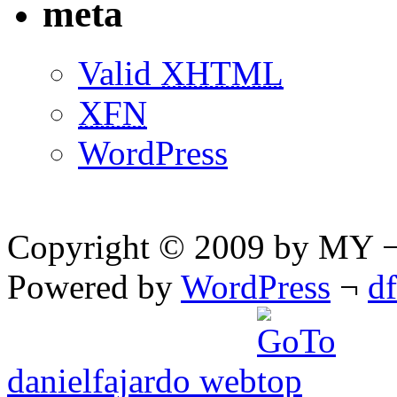
meta
Valid
XHTML
XFN
WordPress
Copyright © 2009 by MY ¬ A
Powered by
WordPress
¬
d
danielfajardo web