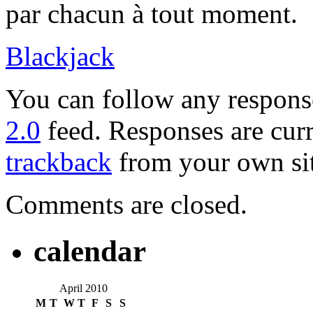
par chacun à tout moment.
Blackjack
You can follow any response
2.0
feed. Responses are curr
trackback
from your own sit
Comments are closed.
calendar
April 2010
M
T
W
T
F
S
S