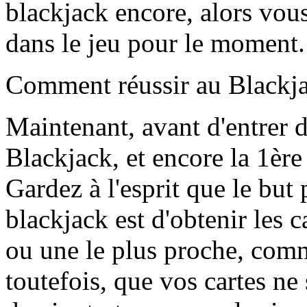
blackjack encore, alors vous
dans le jeu pour le moment.
Comment réussir au Blackj
Maintenant, avant d'entrer d
Blackjack, et encore la 1ère 
Gardez à l'esprit que le but 
blackjack est d'obtenir les c
ou une le plus proche, comm
toutefois, que vos cartes ne 