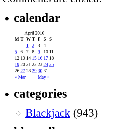
calendar
April 2010
M
T
W
T
F
S
S
1
2
3
4
5
6
7
8
9
10
11
12
13
14
15
16
17
18
19
20
21
22
23
24
25
26
27
28
29
30
31
« Mar
May »
categories
Blackjack
(943)