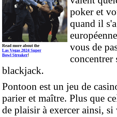
poker et vo
quand il s'a
européenne,
vous de pas
Read more about the
Las Vegas 2024 Super
Bowl Streaker
!
concentrer
blackjack.
Pontoon est un jeu de casino
parier et maître. Plus que c
de plaisir à exercer ainsi, s