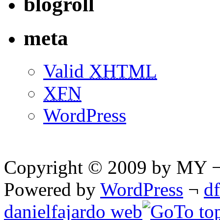
blogroll
meta
Valid
XHTML
XFN
WordPress
Copyright © 2009 by MY ¬ A
Powered by
WordPress
¬
d
danielfajardo web