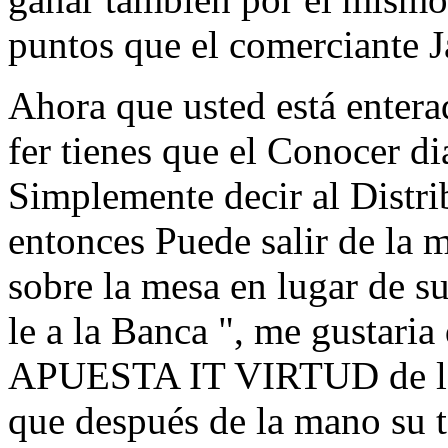
puntos que el comerciante J
Ahora que usted está enter
fer tienes que el Conocer d
Simplemente decir al Distr
entonces Puede salir de la 
sobre la mesa en lugar de su
le a la Banca ", me gustari
APUESTA IT VIRTUD de la 
que después de la mano su ta