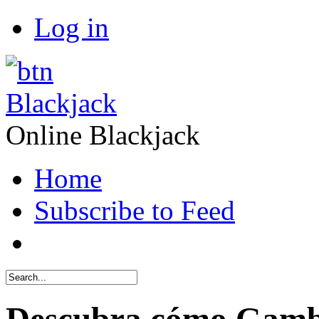
Log in
Blackjack
Online Blackjack
Home
Subscribe to Feed