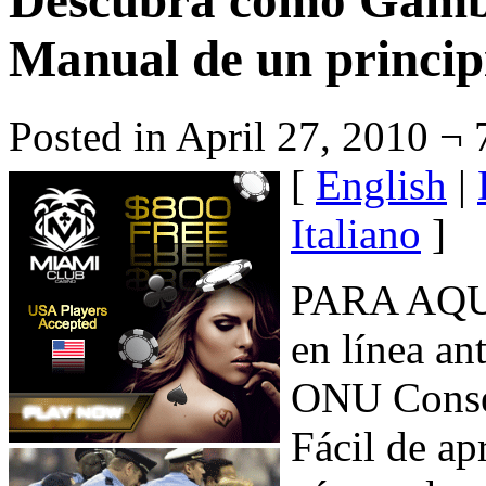
Descubra cómo Gamb
Manual de un princip
Posted in April 27, 2010 ¬
[
English
|
Italiano
]
PARA AQUE
en línea an
ONU Consej
Fácil de ap