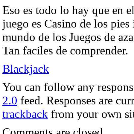
Eso es todo lo hay que en 
juego es Casino de los pies 
mundo de los Juegos de azar
Tan faciles de comprender.
Blackjack
You can follow any response
2.0
feed. Responses are curr
trackback
from your own sit
Comments are closed.