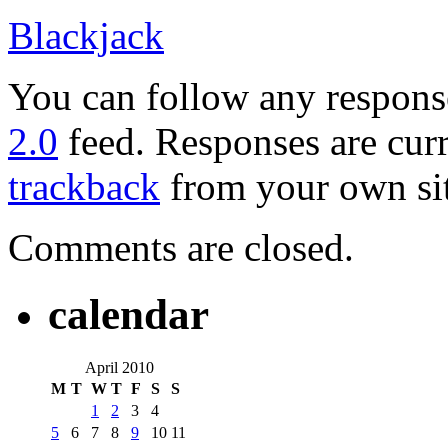
Blackjack
You can follow any response
2.0
feed. Responses are curr
trackback
from your own sit
Comments are closed.
calendar
April 2010
M
T
W
T
F
S
S
1
2
3
4
5
6
7
8
9
10
11