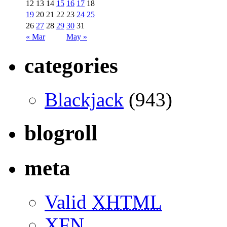
12
13
14
15
16
17
18
19
20
21
22
23
24
25
26
27
28
29
30
31
« Mar
May »
categories
Blackjack
(943)
blogroll
meta
Valid
XHTML
XFN