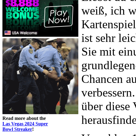
weiß, ich w
Kartenspiel
ist sehr le
Sie mit ei
grundlegen
Chancen au
verbessern.
über diese 
herausfind
Read more about the
Las Vegas 2024 Super
Bowl Streaker
!