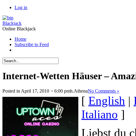
Log in
Blackjack
Online Blackjack
Home
Subscribe to Feed
Internet-Wetten Häuser – Amaz
Posted in April 17, 2010 ¬ 6:00 pmh.
Athena
No Comments »
[
English
|
Italiano
]
Liebst du c